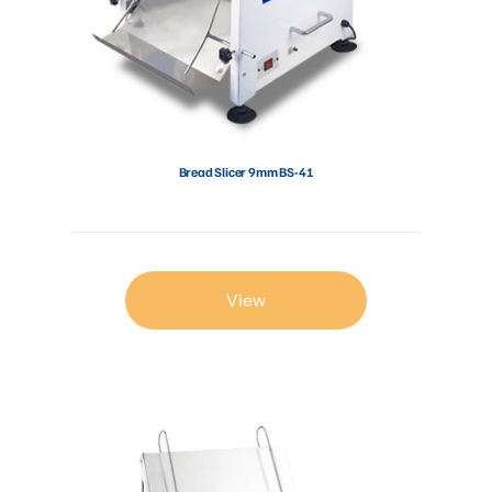
Bread Slicer 9mm BS-41
View