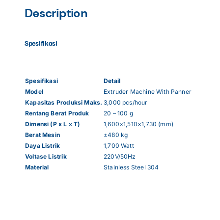
Description
Spesifikasi
Spesifikasi
Detail
Model
Extruder Machine With Panner
Kapasitas Produksi Maks.
3,000 pcs/hour
Rentang Berat Produk
20 – 100 g
Dimensi (P x L x T)
1,600×1,510×1,730 (mm)
Berat Mesin
±480 kg
Daya Listrik
1,700 Watt
Voltase Listrik
220V/50Hz
Material
Stainless Steel 304