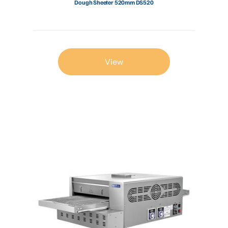
Dough Sheeter 520mm DS520
View