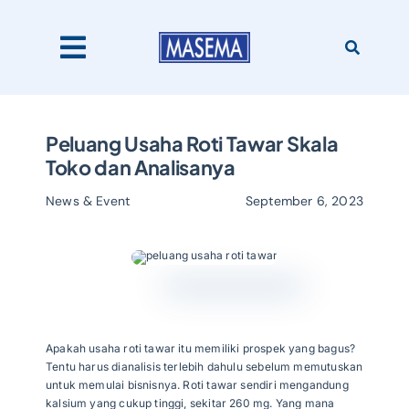
Skip
to
content
Toggle
Navigation
Home
Peluang Usaha Roti Tawar Skala
Toko dan Analisanya
Products
News & Event
September 6, 2023
About Us
Catalogues
Apakah usaha roti tawar itu memiliki prospek yang bagus?
Tentu harus dianalisis terlebih dahulu sebelum memutuskan
untuk memulai bisnisnya. Roti tawar sendiri mengandung
Our Clients
kalsium yang cukup tinggi, sekitar 260 mg. Yang mana