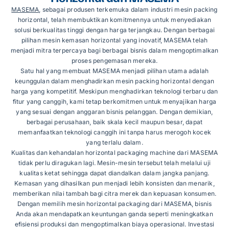
MASEMA
, sebagai produsen terkemuka dalam industri mesin packing
horizontal, telah membuktikan komitmennya untuk menyediakan
solusi berkualitas tinggi dengan harga terjangkau. Dengan berbagai
pilihan mesin kemasan horizontal yang inovatif, MASEMA telah
menjadi mitra terpercaya bagi berbagai bisnis dalam mengoptimalkan
proses pengemasan mereka.
Satu hal yang membuat MASEMA menjadi pilihan utama adalah
keunggulan dalam menghadirkan mesin packing horizontal dengan
harga yang kompetitif. Meskipun menghadirkan teknologi terbaru dan
fitur yang canggih, kami tetap berkomitmen untuk menyajikan harga
yang sesuai dengan anggaran bisnis pelanggan. Dengan demikian,
berbagai perusahaan, baik skala kecil maupun besar, dapat
memanfaatkan teknologi canggih ini tanpa harus merogoh kocek
yang terlalu dalam.
Kualitas dan kehandalan horizontal packaging machine dari MASEMA
tidak perlu diragukan lagi. Mesin-mesin tersebut telah melalui uji
kualitas ketat sehingga dapat diandalkan dalam jangka panjang.
Kemasan yang dihasilkan pun menjadi lebih konsisten dan menarik,
memberikan nilai tambah bagi citra merek dan kepuasan konsumen.
Dengan memilih mesin horizontal packaging dari MASEMA, bisnis
Anda akan mendapatkan keuntungan ganda seperti meningkatkan
efisiensi produksi dan mengoptimalkan biaya operasional. Investasi