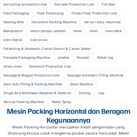
encrusting-production-line
Extruder Production Line
Fish Ball
Food Packaging
Food Processing
Frozen Food Production Line
Heating Wok
Horizontal Packing Machine
hot air rotary machines
Manipulator
mesin penipis adonan
mixer
Oven
oven deck
oven digital
oven pizza
Palletizing & Automatic Carton Erector & Carton Sealer
Premade Packaging Machine
proofer
Roaster
Robot-Ing
rotary oven
Sandwich Production Line
Sausage & Nugget Production Line
Sausage Automatic Filling Machine
Semi Auto Filling & Packing Machine
Sieve Machine
Single And Multihead Weighter & Detector
Sorting
tray
Vertical Packing Machine
Water Spray
Mesin Packing Horizontal dan Beragam
Kegunaannya
Mesin Packing Horizontal merupakan mesin pengemasan yang
dirancang khusus untuk mengemas produk secara horizontal. Mesin