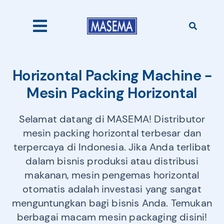
Skip
to
content
Toggle
Navigation
Home
Horizontal Packing Machine -
Mesin Packing Horizontal
Products
Selamat datang di MASEMA! Distributor
mesin packing horizontal terbesar dan
About Us
terpercaya di Indonesia. Jika Anda terlibat
dalam bisnis produksi atau distribusi
makanan, mesin pengemas horizontal
Catalogues
otomatis adalah investasi yang sangat
menguntungkan bagi bisnis Anda. Temukan
berbagai macam mesin packaging disini!
Our Clients