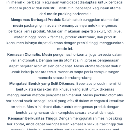
ini memiliki berbagai kegunaan yang dapat diadaptasi untuk berbagai
macam produk dan industri. Berikut ini beberapa kegunaan utama
dari mesin packing horizontal:
Mengemas Berbagai Produk
: Salah satu keunggulan utama dari
mesin packaging ini adalah kemampuannya untuk mengemas
berbagai jenis produk. Mulai dari makanan seperti biskuit, roti, kue,
wafer, hingga produk farmasi, produk elektronik, dan produk
konsumen lainnya dapat dikemas dengan presisi tinggi menggunakan
mesin ini.
Kemasan Otomatis
: Mesin pengemas horizontal juga tersedia dalam
varian otomatis. Dengan mesin otomatis ini, proses pengemasan
dapat berjalan lebih efisien dan cepat. Mesin otomatis dapat diatur
untuk bekerja secara terus-menerus tanpa perlu campur tangan
manusia secara berulang-ulang.
Mengatasi Bentuk yang Sulit Dikemas
: Beberapa produk memiliki
bentuk atau karakteristik khusus yang sulit untuk dikemas
menggunakan metode pengemasan manual. Mesin packing otomatis
horizontal hadir sebagai solusi yang efektif dalam mengatasi kesulitan
tersebut. Mesin ini dapat diatur untuk mengemas produk dengan
bentuk yang hancur dan kompleks secara akurat dan rapi.
Kemasan Berkualitas Tinggi
: Dengan menggunakan mesin packing
horizontal, Anda dapat menghasilkan kemasan berkualitas tinggi dan
menarik. Mesin ini memastikan setiap produk diatur dengan rapi