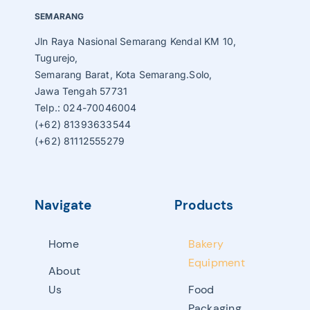
SEMARANG
Jln Raya Nasional Semarang Kendal KM 10,
Tugurejo,
Semarang Barat, Kota Semarang.Solo,
Jawa Tengah 57731
Telp.: 024-70046004
(+62) 81393633544
(+62) 81112555279
Navigate
Products
Home
Bakery
Equipment
About
Us
Food
Packaging