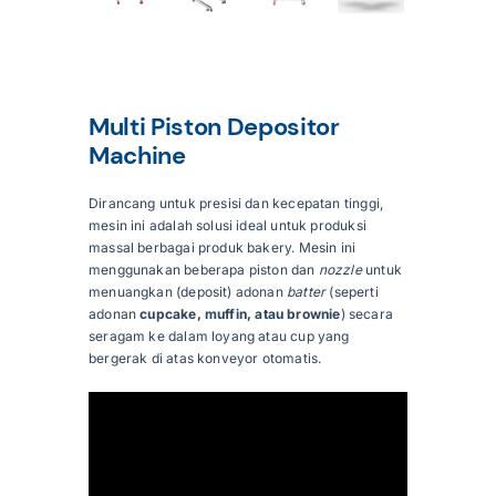
Articles
Multi Piston Depositor
Contact Us
Machine
Dirancang untuk presisi dan kecepatan tinggi,
mesin ini adalah solusi ideal untuk produksi
massal berbagai produk bakery
.
Mesin ini
menggunakan beberapa piston dan
nozzle
untuk
menuangkan (deposit) adonan
batter
(seperti
adonan
cupcake, muffin, atau brownie
) secara
seragam ke dalam loyang atau cup yang
bergerak di atas konveyor otomatis
.