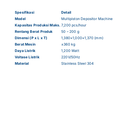
Spesifikasi
Detail
Model
Multipiston Depositor Machine
Kapasitas Produksi Maks.
7,200 pcs/hour
Rentang Berat Produk
50 – 200 g
Dimensi (P x L x T)
1,380×1,000×1,370 (mm)
Berat Mesin
±360 kg
Daya Listrik
1,200 Watt
Voltase Listrik
220V/50Hz
Material
Stainless Steel 304