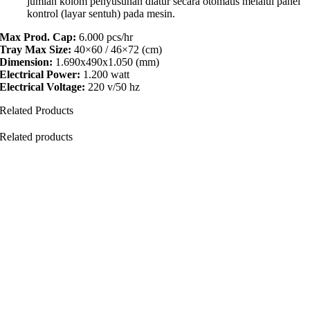
jumlah kolom penyusunan diatur secara otomatis melalui panel
kontrol (layar sentuh) pada mesin.
Max Prod. Cap:
6.000 pcs/hr
Tray Max Size:
40×60 / 46×72 (cm)
Dimension:
1.690x490x1.050 (mm)
Electrical Power:
1.200 watt
Electrical Voltage:
220 v/50 hz
Related Products
Related products