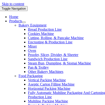
Skip to content
Toggle Navigation
Home
Products
Bakery Equipment
Bread Production Line
Cookies Machine
Cutting, Rolling, & Pancake Machine
Encrusting & Production Line
Mixer
Oven
Proofer, Slicer, Divider, & Sheeter
Sandwich Production Line
Steam Bun, Dumpling, & Siomai Machine
Pan & Trolley
Other Bakery Machines
Food Packaging
Vertical Packing Machine
Aseptic Carton Filling Machine
Horizontal Packing Machine
Fully Automatic Multiline Packaging And Cartonin
Production Line
Multiline Packing Machine