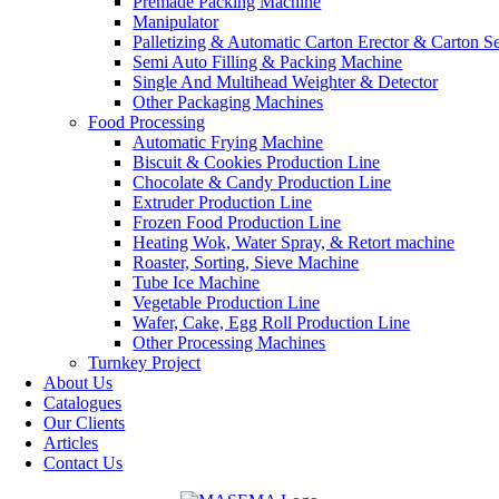
Premade Packing Machine
Manipulator
Palletizing & Automatic Carton Erector & Carton Se
Semi Auto Filling & Packing Machine
Single And Multihead Weighter & Detector
Other Packaging Machines
Food Processing
Automatic Frying Machine
Biscuit & Cookies Production Line
Chocolate & Candy Production Line
Extruder Production Line
Frozen Food Production Line
Heating Wok, Water Spray, & Retort machine
Roaster, Sorting, Sieve Machine
Tube Ice Machine
Vegetable Production Line
Wafer, Cake, Egg Roll Production Line
Other Processing Machines
Turnkey Project
About Us
Catalogues
Our Clients
Articles
Contact Us