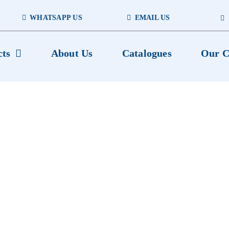
WHATSAPP US
EMAIL US
cts
About Us
Catalogues
Our C