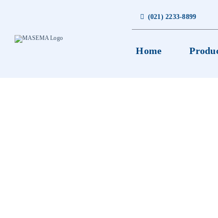
Skip
to
(021) 2233-8899
content
Home
Produ