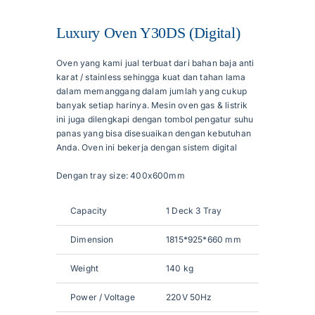
Luxury Oven Y30DS (Digital)
Articles
Oven yang kami jual terbuat dari bahan baja anti
karat / stainless sehingga kuat dan tahan lama
Contact Us
dalam memanggang dalam jumlah yang cukup
banyak setiap harinya. Mesin oven gas & listrik
ini juga dilengkapi dengan tombol pengatur suhu
panas yang bisa disesuaikan dengan kebutuhan
Anda. Oven ini bekerja dengan sistem digital
Dengan tray size: 400x600mm
Capacity
1 Deck 3 Tray
Dimension
1815*925*660 mm
Weight
140 kg
Power / Voltage
220V 50Hz