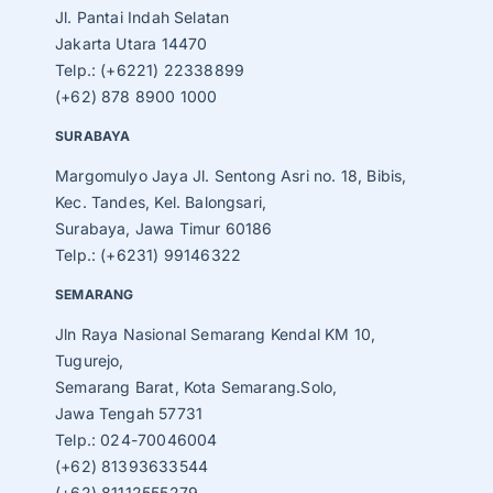
Jl. Pantai Indah Selatan
Jakarta Utara 14470
Telp.: (+6221) 22338899
(+62) 878 8900 1000
SURABAYA
Margomulyo Jaya Jl. Sentong Asri no. 18, Bibis,
Kec. Tandes, Kel. Balongsari,
Surabaya, Jawa Timur 60186
Telp.: (+6231) 99146322
SEMARANG
Jln Raya Nasional Semarang Kendal KM 10,
Tugurejo,
Semarang Barat, Kota Semarang.Solo,
Jawa Tengah 57731
Telp.: 024-70046004
(+62) 81393633544
(+62) 81112555279