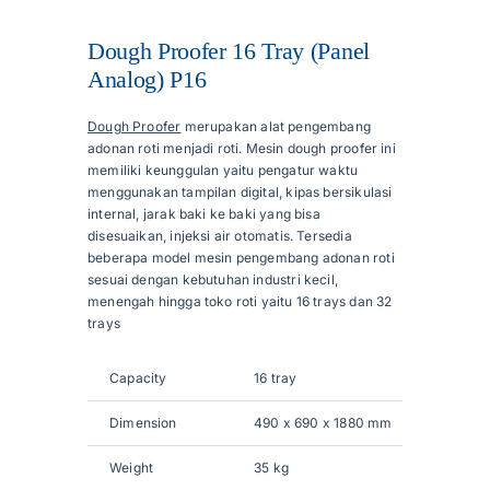
Dough Proofer 16 Tray (Panel
Articles
Analog) P16
Dough Proofer
merupakan alat pengembang
Contact Us
adonan roti menjadi roti. Mesin dough proofer ini
memiliki keunggulan yaitu pengatur waktu
menggunakan tampilan digital, kipas bersikulasi
internal, jarak baki ke baki yang bisa
disesuaikan, injeksi air otomatis. Tersedia
beberapa model mesin pengembang adonan roti
sesuai dengan kebutuhan industri kecil,
menengah hingga toko roti yaitu 16 trays dan 32
trays
Capacity
16 tray
Dimension
490 x 690 x 1880 mm
Weight
35 kg