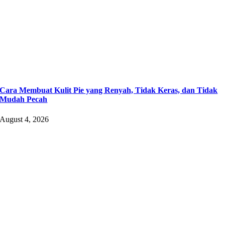
Cara Membuat Kulit Pie yang Renyah, Tidak Keras, dan Tidak
Mudah Pecah
August 4, 2026