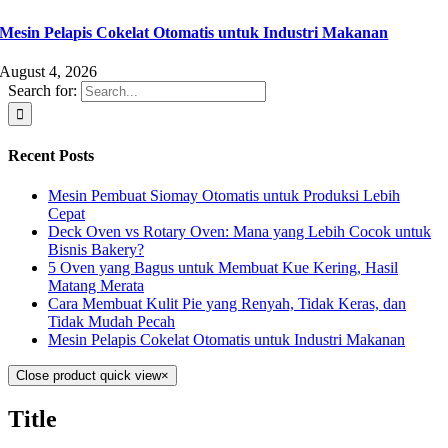
Mesin Pelapis Cokelat Otomatis untuk Industri Makanan
August 4, 2026
Search for:
Recent Posts
Mesin Pembuat Siomay Otomatis untuk Produksi Lebih
Cepat
Deck Oven vs Rotary Oven: Mana yang Lebih Cocok untuk
Bisnis Bakery?
5 Oven yang Bagus untuk Membuat Kue Kering, Hasil
Matang Merata
Cara Membuat Kulit Pie yang Renyah, Tidak Keras, dan
Tidak Mudah Pecah
Mesin Pelapis Cokelat Otomatis untuk Industri Makanan
Close product quick view
×
Title