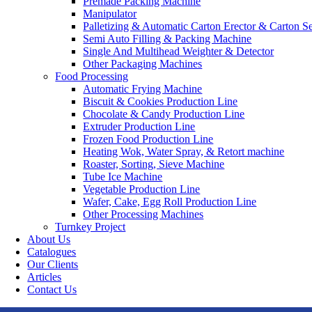
Premade Packing Machine
Manipulator
Palletizing & Automatic Carton Erector & Carton Se
Semi Auto Filling & Packing Machine
Single And Multihead Weighter & Detector
Other Packaging Machines
Food Processing
Automatic Frying Machine
Biscuit & Cookies Production Line
Chocolate & Candy Production Line
Extruder Production Line
Frozen Food Production Line
Heating Wok, Water Spray, & Retort machine
Roaster, Sorting, Sieve Machine
Tube Ice Machine
Vegetable Production Line
Wafer, Cake, Egg Roll Production Line
Other Processing Machines
Turnkey Project
About Us
Catalogues
Our Clients
Articles
Contact Us