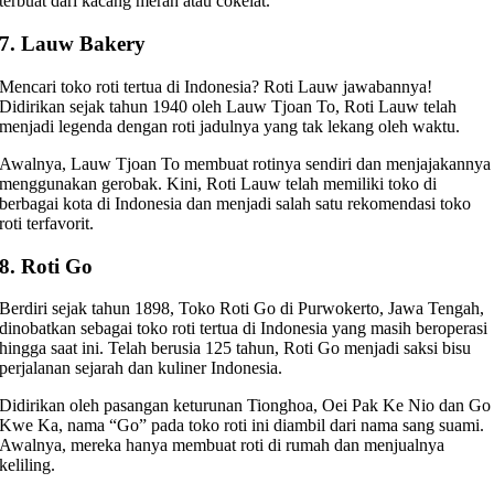
terbuat dari kacang merah atau cokelat.
7. Lauw Bakery
Mencari toko roti tertua di Indonesia?
Roti Lauw
jawabannya!
Didirikan sejak tahun 1940 oleh Lauw Tjoan To, Roti Lauw telah
menjadi legenda dengan roti jadulnya yang tak lekang oleh waktu.
Awalnya, Lauw Tjoan To membuat rotinya sendiri dan menjajakannya
menggunakan gerobak. Kini, Roti Lauw telah memiliki toko di
berbagai kota di Indonesia dan menjadi salah satu
rekomendasi toko
roti
terfavorit.
8. Roti Go
Berdiri sejak tahun 1898, Toko Roti Go di Purwokerto, Jawa Tengah,
dinobatkan sebagai toko roti tertua di Indonesia yang masih beroperasi
hingga saat ini. Telah berusia 125 tahun, Roti Go menjadi saksi bisu
perjalanan sejarah dan kuliner Indonesia.
Didirikan oleh pasangan keturunan Tionghoa, Oei Pak Ke Nio dan Go
Kwe Ka, nama “Go” pada toko roti ini diambil dari nama sang suami.
Awalnya, mereka hanya membuat roti di rumah dan menjualnya
keliling.