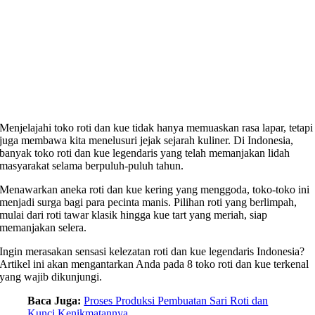
Menjelajahi toko roti dan kue tidak hanya memuaskan rasa lapar, tetapi
juga membawa kita menelusuri jejak sejarah kuliner. Di Indonesia,
banyak toko roti dan kue legendaris yang telah memanjakan lidah
masyarakat selama berpuluh-puluh tahun.
Menawarkan aneka roti dan kue kering yang menggoda, toko-toko ini
menjadi surga bagi para pecinta manis. Pilihan roti yang berlimpah,
mulai dari roti tawar klasik hingga kue tart yang meriah, siap
memanjakan selera.
Ingin merasakan sensasi kelezatan roti dan kue legendaris Indonesia?
Artikel ini akan mengantarkan Anda pada 8 toko roti dan kue terkenal
yang wajib dikunjungi.
Baca Juga:
Proses Produksi Pembuatan Sari Roti dan
Kunci Kenikmatannya