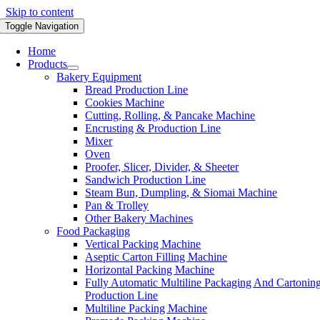
Skip to content
Toggle Navigation
Home
Products
Bakery Equipment
Bread Production Line
Cookies Machine
Cutting, Rolling, & Pancake Machine
Encrusting & Production Line
Mixer
Oven
Proofer, Slicer, Divider, & Sheeter
Sandwich Production Line
Steam Bun, Dumpling, & Siomai Machine
Pan & Trolley
Other Bakery Machines
Food Packaging
Vertical Packing Machine
Aseptic Carton Filling Machine
Horizontal Packing Machine
Fully Automatic Multiline Packaging And Cartonin
Production Line
Multiline Packing Machine