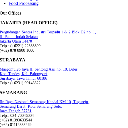
Food Processing
Our Offices
JAKARTA (HEAD OFFICE)
Pergudangan Sentra Industri Terpadu 1 & 2 Blok D2 no. 1,
Jl. Pantai Indah Selatan
Jakarta Utara 14470
Telp.: (+6221) 22338899
(+62) 878 8900 1000
SURABAYA
Margomulyo Jaya Jl. Sentong Asri no. 18, Bibis,
Kec. Tandes, Kel. Balongsari,
Surabaya, Jawa Timur 60186
Telp.: (+6231) 99146322
SEMARANG
Jln Raya Nasional Semarang Kendal KM 10, Tugurejo,
Semarang Barat, Kota Semarang.Solo,
Jawa Tengah 57731
Telp.: 024-70046004
(+62) 81393633544
(+62) 81112555279