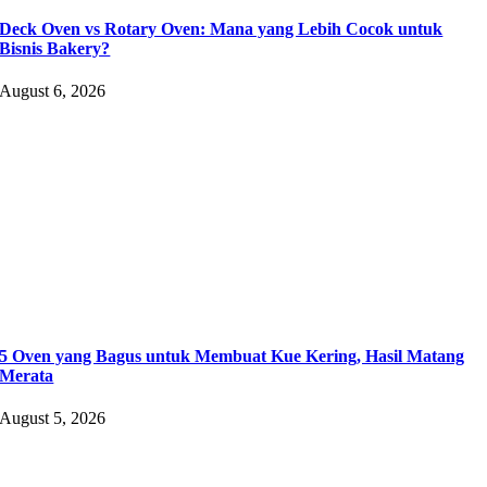
Deck Oven vs Rotary Oven: Mana yang Lebih Cocok untuk
Bisnis Bakery?
August 6, 2026
5 Oven yang Bagus untuk Membuat Kue Kering, Hasil Matang
Merata
August 5, 2026