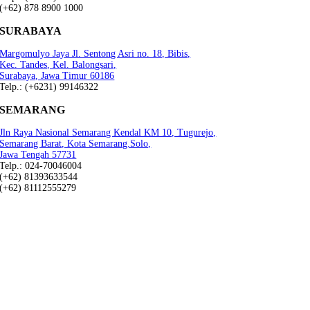
(+62) 878 8900 1000
SURABAYA
Margomulyo Jaya Jl. Sentong Asri no. 18, Bibis,
Kec. Tandes, Kel. Balongsari,
Surabaya, Jawa Timur 60186
Telp.: (+6231) 99146322
SEMARANG
Jln Raya Nasional Semarang Kendal KM 10, Tugurejo,
Semarang Barat, Kota Semarang.Solo,
Jawa Tengah 57731
Telp.: 024-70046004
(+62) 81393633544
(+62) 81112555279