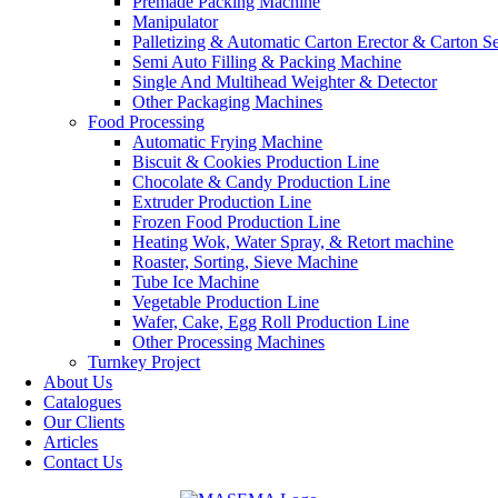
Premade Packing Machine
Manipulator
Palletizing & Automatic Carton Erector & Carton Se
Semi Auto Filling & Packing Machine
Single And Multihead Weighter & Detector
Other Packaging Machines
Food Processing
Automatic Frying Machine
Biscuit & Cookies Production Line
Chocolate & Candy Production Line
Extruder Production Line
Frozen Food Production Line
Heating Wok, Water Spray, & Retort machine
Roaster, Sorting, Sieve Machine
Tube Ice Machine
Vegetable Production Line
Wafer, Cake, Egg Roll Production Line
Other Processing Machines
Turnkey Project
About Us
Catalogues
Our Clients
Articles
Contact Us