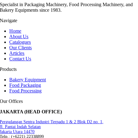
Specialist in Packaging Machinery, Food Processing Machinery, and
Bakery Equipments since 1983.
Navigate
Home
About Us
Catalogues
Our Clients
Articles
Contact Us
Products
Bakery Equipment
Food Packaging
Food Processing
Our Offices
JAKARTA (HEAD OFFICE)
Pergudangan Sentra Industri Terpadu 1 & 2 Blok D2 no. 1,
Jl. Pantai Indah Selatan
Jakarta Utara 14470
Telp.: (+6221) 22338899