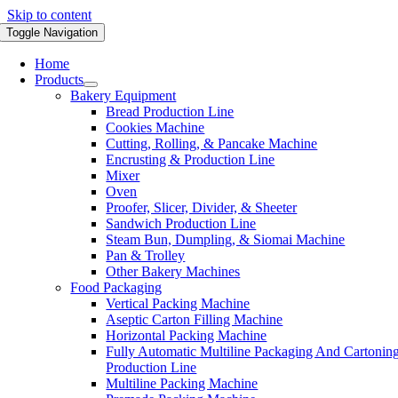
Skip to content
Toggle Navigation
Home
Products
Bakery Equipment
Bread Production Line
Cookies Machine
Cutting, Rolling, & Pancake Machine
Encrusting & Production Line
Mixer
Oven
Proofer, Slicer, Divider, & Sheeter
Sandwich Production Line
Steam Bun, Dumpling, & Siomai Machine
Pan & Trolley
Other Bakery Machines
Food Packaging
Vertical Packing Machine
Aseptic Carton Filling Machine
Horizontal Packing Machine
Fully Automatic Multiline Packaging And Cartonin
Production Line
Multiline Packing Machine