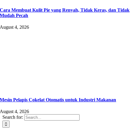
Cara Membuat Kulit Pie yang Renyah, Tidak Keras, dan Tidak
Mudah Pecah
August 4, 2026
Mesin Pelapis Cokelat Otomatis untuk Industri Makanan
August 4, 2026
Search for: