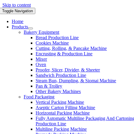
Skip to content
Toggle Navigation
Home
Products
Bakery Equipment
Bread Production Line
Cookies Machine
Cutting, Rolling, & Pancake Machine
Encrusting & Production Line
Mixer
Oven
Proofer, Slicer, Divider, & Sheeter
Sandwich Production Line
Steam Bun, Dumpling, & Siomai Machine
Pan & Trolley
Other Bakery Machines
Food Packaging
Vertical Packing Machine
Aseptic Carton Filling Machine
Horizontal Packing Machine
Fully Automatic Multiline Packaging And Cartonin
Production Line
Multiline Packing Machine