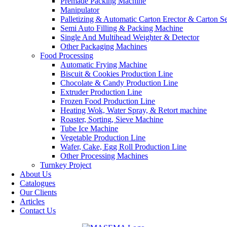
Premade Packing Machine
Manipulator
Palletizing & Automatic Carton Erector & Carton Se
Semi Auto Filling & Packing Machine
Single And Multihead Weighter & Detector
Other Packaging Machines
Food Processing
Automatic Frying Machine
Biscuit & Cookies Production Line
Chocolate & Candy Production Line
Extruder Production Line
Frozen Food Production Line
Heating Wok, Water Spray, & Retort machine
Roaster, Sorting, Sieve Machine
Tube Ice Machine
Vegetable Production Line
Wafer, Cake, Egg Roll Production Line
Other Processing Machines
Turnkey Project
About Us
Catalogues
Our Clients
Articles
Contact Us