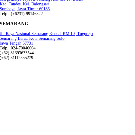
Kec. Tandes, Kel. Balongsari,
Surabaya, Jawa Timur 60186
Telp.: (+6231) 99146322
SEMARANG
Jln Raya Nasional Semarang Kendal KM 10, Tugurejo,
Semarang Barat, Kota Semarang.Solo,
Jawa Tengah 57731
Telp.: 024-70046004
(+62) 81393633544
(+62) 81112555279