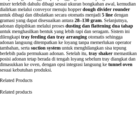
mixer terlebih dahulu dibagi sesuai ukuran bongkahan awal, kemudian
dialirkan melalui conveyor menuju hopper
dough divider rounder
untuk dibagi dan dibulatkan secara otomatis menjadi
5 line
dengan
gramasi yang dapat disesuaikan antara
28–130 gram
. Selanjutnya,
adonan dipipihkan melalui proses
dusting dan flattening dua tahap
untuk menghasilkan bentuk yang lebih rapi dan seragam. Sistem ini
dilengkapi
tray feeding dan tray arranging
otomatis sehingga
adonan langsung ditempatkan ke loyang tanpa memerlukan operator
tambahan, serta
suction system
untuk menghilangkan sisa tepung
berlebih pada permukaan adonan. Setelah itu,
tray shaker
memastikan
posisi adonan tetap berada di tengah loyang sebelum tray diangkat dan
dimasukkan ke oven, dengan opsi integrasi langsung ke
tunnel oven
sesuai kebutuhan produksi.
Related Products
Related products