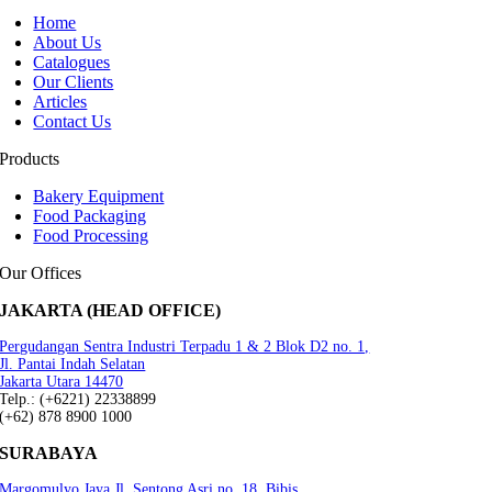
Home
About Us
Catalogues
Our Clients
Articles
Contact Us
Products
Bakery Equipment
Food Packaging
Food Processing
Our Offices
JAKARTA (HEAD OFFICE)
Pergudangan Sentra Industri Terpadu 1 & 2 Blok D2 no. 1,
Jl. Pantai Indah Selatan
Jakarta Utara 14470
Telp.: (+6221) 22338899
(+62) 878 8900 1000
SURABAYA
Margomulyo Jaya Jl. Sentong Asri no. 18, Bibis,