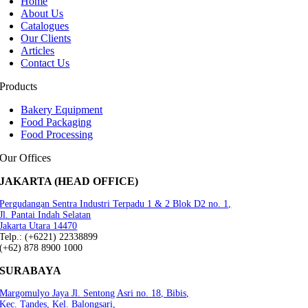
Home
About Us
Catalogues
Our Clients
Articles
Contact Us
Products
Bakery Equipment
Food Packaging
Food Processing
Our Offices
JAKARTA (HEAD OFFICE)
Pergudangan Sentra Industri Terpadu 1 & 2 Blok D2 no. 1,
Jl. Pantai Indah Selatan
Jakarta Utara 14470
Telp.: (+6221) 22338899
(+62) 878 8900 1000
SURABAYA
Margomulyo Jaya Jl. Sentong Asri no. 18, Bibis,
Kec. Tandes, Kel. Balongsari,