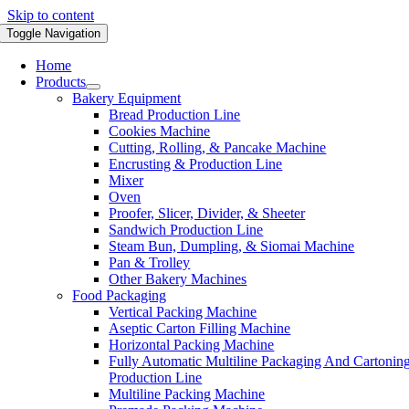
Skip to content
Toggle Navigation
Home
Products
Bakery Equipment
Bread Production Line
Cookies Machine
Cutting, Rolling, & Pancake Machine
Encrusting & Production Line
Mixer
Oven
Proofer, Slicer, Divider, & Sheeter
Sandwich Production Line
Steam Bun, Dumpling, & Siomai Machine
Pan & Trolley
Other Bakery Machines
Food Packaging
Vertical Packing Machine
Aseptic Carton Filling Machine
Horizontal Packing Machine
Fully Automatic Multiline Packaging And Cartonin
Production Line
Multiline Packing Machine