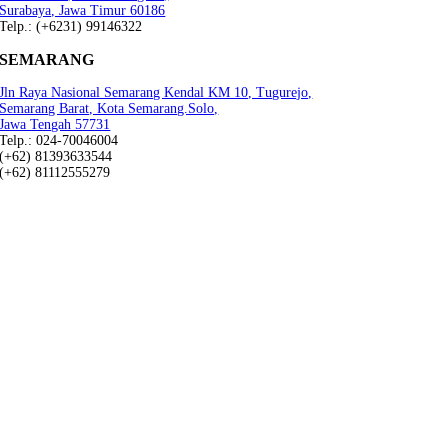
Surabaya, Jawa Timur 60186
Telp.: (+6231) 99146322
SEMARANG
Jln Raya Nasional Semarang Kendal KM 10, Tugurejo,
Semarang Barat, Kota Semarang.Solo,
Jawa Tengah 57731
Telp.: 024-70046004
(+62) 81393633544
(+62) 81112555279