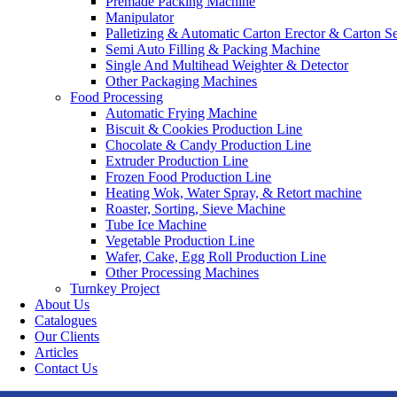
Premade Packing Machine
Manipulator
Palletizing & Automatic Carton Erector & Carton Se
Semi Auto Filling & Packing Machine
Single And Multihead Weighter & Detector
Other Packaging Machines
Food Processing
Automatic Frying Machine
Biscuit & Cookies Production Line
Chocolate & Candy Production Line
Extruder Production Line
Frozen Food Production Line
Heating Wok, Water Spray, & Retort machine
Roaster, Sorting, Sieve Machine
Tube Ice Machine
Vegetable Production Line
Wafer, Cake, Egg Roll Production Line
Other Processing Machines
Turnkey Project
About Us
Catalogues
Our Clients
Articles
Contact Us