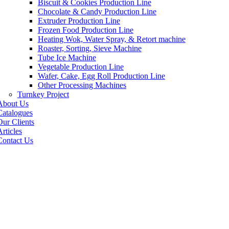
Biscuit & Cookies Production Line
Chocolate & Candy Production Line
Extruder Production Line
Frozen Food Production Line
Heating Wok, Water Spray, & Retort machine
Roaster, Sorting, Sieve Machine
Tube Ice Machine
Vegetable Production Line
Wafer, Cake, Egg Roll Production Line
Other Processing Machines
Turnkey Project
About Us
Catalogues
Our Clients
rticles
Contact Us