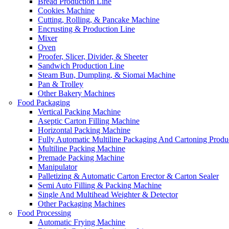
Bread Production Line
Cookies Machine
Cutting, Rolling, & Pancake Machine
Encrusting & Production Line
Mixer
Oven
Proofer, Slicer, Divider, & Sheeter
Sandwich Production Line
Steam Bun, Dumpling, & Siomai Machine
Pan & Trolley
Other Bakery Machines
Food Packaging
Vertical Packing Machine
Aseptic Carton Filling Machine
Horizontal Packing Machine
Fully Automatic Multiline Packaging And Cartoning Produ
Multiline Packing Machine
Premade Packing Machine
Manipulator
Palletizing & Automatic Carton Erector & Carton Sealer
Semi Auto Filling & Packing Machine
Single And Multihead Weighter & Detector
Other Packaging Machines
Food Processing
Automatic Frying Machine