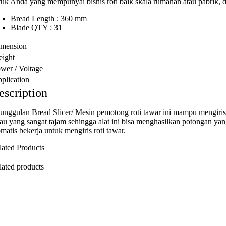
tuk Anda yang mempunyai bisnis roti baik skala rumahan atau pabrik, da
Bread Length : 360 mm
Blade QTY : 31
mension
ight
wer / Voltage
plication
escription
unggulan Bread Slicer/ Mesin pemotong roti tawar ini mampu mengiris
sau yang sangat tajam sehingga alat ini bisa menghasilkan potongan yan
omatis bekerja untuk mengiris roti tawar.
lated Products
lated products