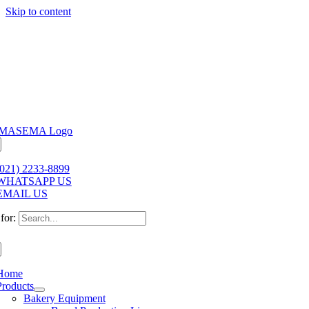
Skip to content
(021) 2233-8899
WHATSAPP US
EMAIL US
for:
Home
Products
Bakery Equipment