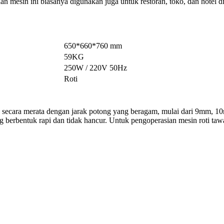
n mesin ini biasanya digunakan juga untuk restoran, toko, dan hotel di
650*660*760 mm
59KG
250W / 220V 50Hz
Roti
 secara merata dengan jarak potong yang beragam, mulai dari 9mm, 1
g berbentuk rapi dan tidak hancur. Untuk pengoperasian mesin roti taw