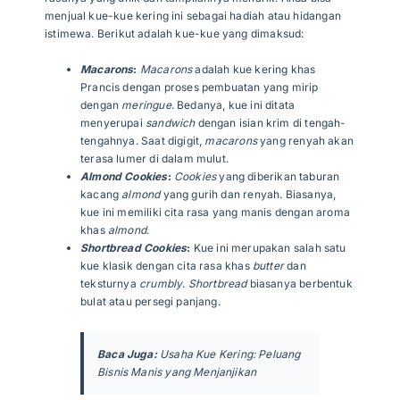
menjual kue-kue kering ini sebagai hadiah atau hidangan
istimewa. Berikut adalah kue-kue yang dimaksud:
Macarons
:
Macarons
adalah kue kering khas
Prancis dengan proses pembuatan yang mirip
dengan
meringue
. Bedanya, kue ini ditata
menyerupai
sandwich
dengan isian krim di tengah-
tengahnya. Saat digigit,
macarons
yang renyah akan
terasa lumer di dalam mulut.
Almond Cookies
:
Cookies
yang diberikan taburan
kacang
almond
yang gurih dan renyah. Biasanya,
kue ini memiliki cita rasa yang manis dengan aroma
khas
almond
.
Shortbread Cookies
:
Kue ini merupakan salah satu
kue klasik dengan cita rasa khas
butter
dan
teksturnya
crumbly
.
Shortbread
biasanya berbentuk
bulat atau persegi panjang.
Baca Juga:
Usaha Kue Kering: Peluang
Bisnis Manis yang Menjanjikan