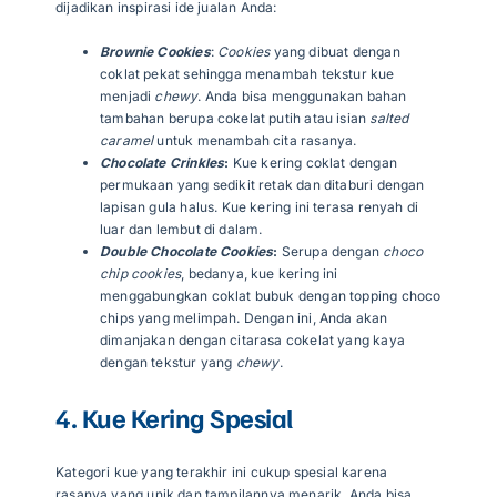
dijadikan inspirasi ide jualan Anda:
Brownie Cookies
:
Cookies
yang dibuat dengan
coklat pekat sehingga menambah tekstur kue
menjadi
chewy
. Anda bisa menggunakan bahan
tambahan berupa cokelat putih atau isian
salted
caramel
untuk menambah cita rasanya.
Chocolate Crinkles
:
Kue kering coklat dengan
permukaan yang sedikit retak dan ditaburi dengan
lapisan gula halus. Kue kering ini terasa renyah di
luar dan lembut di dalam.
Double Chocolate Cookies
:
Serupa dengan
choco
chip cookies
, bedanya, kue kering ini
menggabungkan coklat bubuk dengan topping choco
chips yang melimpah. Dengan ini, Anda akan
dimanjakan dengan citarasa cokelat yang kaya
dengan tekstur yang
chewy
.
4. Kue Kering Spesial
Kategori kue yang terakhir ini cukup spesial karena
rasanya yang unik dan tampilannya menarik. Anda bisa