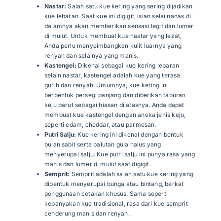
Nastar:
Salah satu kue kering yang sering dijadikan
kue lebaran. Saat kue ini digigit, isian selai nanas di
dalamnya akan memberikan sensasi legit dan lumer
di mulut. Untuk membuat kue nastar yang lezat,
Anda perlu menyeimbangkan kulit luarnya yang
renyah dan selainya yang manis.
Kastengel:
Dikenal sebagai kue kering lebaran
selain nastar, kastengel adalah kue yang terasa
gurih dan renyah. Umumnya, kue kering ini
berbentuk persegi panjang dan diberikan taburan
keju parut sebagai hiasan di atasnya. Anda dapat
membuat kue kastengel dengan aneka jenis keju,
seperti edam, cheddar, atau parmesan.
Putri Salju:
Kue kering ini dikenal dengan bentuk
bulan sabit serta balutan gula halus yang
menyerupai salju. Kue putri salju ini punya rasa yang
manis dan lumer di mulut saat digigit.
Semprit:
Semprit adalah salah satu kue kering yang
dibentuk menyerupai bunga atau bintang, berkat
penggunaan cetakan khusus. Sama seperti
kebanyakan kue tradisional, rasa dari kue semprit
cenderung manis dan renyah.