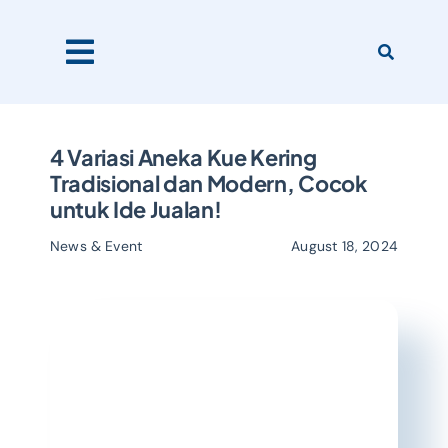
Skip
to
content
Toggle
Navigation
Home
4 Variasi Aneka Kue Kering
Tradisional dan Modern, Cocok
untuk Ide Jualan!
Products
News & Event
August 18, 2024
About Us
Catalogues
Our Clients