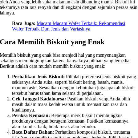
oleh Anda yang lebih suka makanan asin dibanding manis. Biskuit ini
teksturnya rata-rata renyah dan dilengkapi dengan sejumlah perasa asin
lainnya.
Baca Juga:
Macam-Macam Wafer Terbaik: Rekomendasi
Wafer Terbaik Dari Jenis dan Variasinya
Cara Memilih Biskuit yang Enak
Memilih biskuit yang enak bisa menjadi hal yang menyenangkan
sekaligus membingungkan karena banyaknya pilihan yang tersedia.
Berikut adalah cara mudah memilih biskuit yang enak:
Perhatikan Jenis Biskuit:
Pilihlah preferensi jenis biskuit yang
sekiranya Anda suka, seperti biskuit kering, basah, manis,
maupun asin. Sesuaikan dengan kebutuhan juga apakah biskuit
tersebut harus tahan lama selama di perjalanan.
Cek Tanggal Kadaluarsa:
Pastikan biskuit yang Anda pilih
masih dalam masa kedaluwarsa untuk memastikan rasa dan
kualitasnya.
Periksa Kemasan:
Beberapa merk biskuit membungkus
produknya dengan beragam kemasan, Pastikan kemasannya
alam kondisi baik, tidak rusak atau terbuka.
Baca Daftar Bahan
: Perhatikan komposisi biskuit, terutama
jika Anda memiliki alergi atau preferensi tertentu. Pilih biskuit