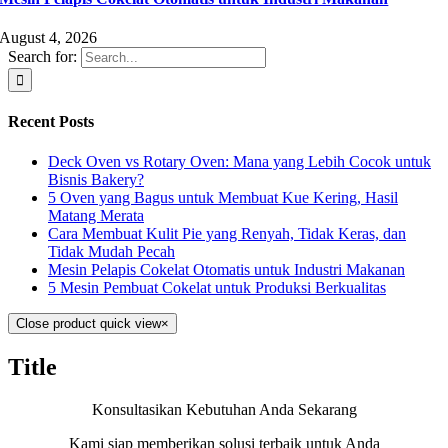
August 4, 2026
Search for:
Recent Posts
Deck Oven vs Rotary Oven: Mana yang Lebih Cocok untuk
Bisnis Bakery?
5 Oven yang Bagus untuk Membuat Kue Kering, Hasil
Matang Merata
Cara Membuat Kulit Pie yang Renyah, Tidak Keras, dan
Tidak Mudah Pecah
Mesin Pelapis Cokelat Otomatis untuk Industri Makanan
5 Mesin Pembuat Cokelat untuk Produksi Berkualitas
Close product quick view
×
Title
Konsultasikan Kebutuhan Anda Sekarang
Kami siap memberikan solusi terbaik untuk Anda