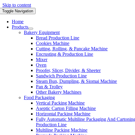
Skip to content
Toggle Navigation
Home
Products
Bakery Equipment
Bread Production Line
Cookies Machine
Cutting, Rolling, & Pancake Machine
Encrusting & Production Line
Mixer
Oven
Proofer, Slicer, Divider, & Sheeter
Sandwich Production Line
Steam Bun, Dumpling, & Siomai Machine
Pan & Trolley
Other Bakery Machines
Food Packaging
Vertical Packing Machine
Aseptic Carton Filling Machine
Horizontal Packing Machine
Fully Automatic Multiline Packaging And Cartonin
Production Line
Multiline Packing Machine