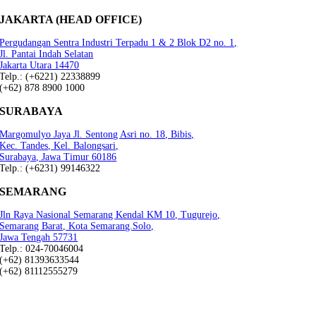
JAKARTA (HEAD OFFICE)
Pergudangan Sentra Industri Terpadu 1 & 2 Blok D2 no. 1,
Jl. Pantai Indah Selatan
Jakarta Utara 14470
Telp.: (+6221) 22338899
(+62) 878 8900 1000
SURABAYA
Margomulyo Jaya Jl. Sentong Asri no. 18, Bibis,
Kec. Tandes, Kel. Balongsari,
Surabaya, Jawa Timur 60186
Telp.: (+6231) 99146322
SEMARANG
Jln Raya Nasional Semarang Kendal KM 10, Tugurejo,
Semarang Barat, Kota Semarang.Solo,
Jawa Tengah 57731
Telp.: 024-70046004
(+62) 81393633544
(+62) 81112555279