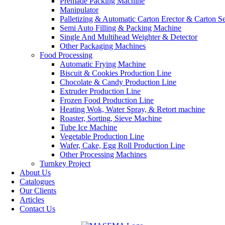
Premade Packing Machine
Manipulator
Palletizing & Automatic Carton Erector & Carton Se
Semi Auto Filling & Packing Machine
Single And Multihead Weighter & Detector
Other Packaging Machines
Food Processing
Automatic Frying Machine
Biscuit & Cookies Production Line
Chocolate & Candy Production Line
Extruder Production Line
Frozen Food Production Line
Heating Wok, Water Spray, & Retort machine
Roaster, Sorting, Sieve Machine
Tube Ice Machine
Vegetable Production Line
Wafer, Cake, Egg Roll Production Line
Other Processing Machines
Turnkey Project
About Us
Catalogues
Our Clients
Articles
Contact Us