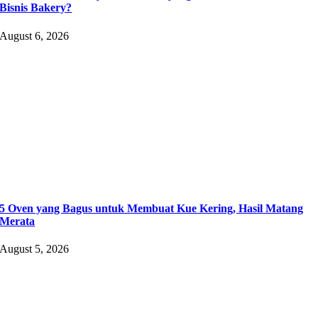
Bisnis Bakery?
August 6, 2026
5 Oven yang Bagus untuk Membuat Kue Kering, Hasil Matang
Merata
August 5, 2026