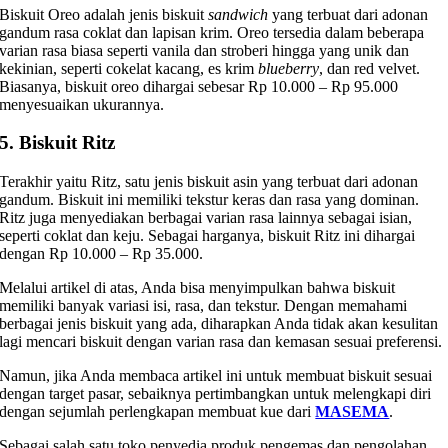
Biskuit Oreo adalah jenis biskuit
sandwich
yang terbuat dari adonan
gandum rasa coklat dan lapisan krim. Oreo tersedia dalam beberapa
varian rasa biasa seperti vanila dan stroberi hingga yang unik dan
kekinian, seperti cokelat kacang, es krim
blueberry
, dan red velvet.
Biasanya, biskuit oreo dihargai sebesar Rp 10.000 – Rp 95.000
menyesuaikan ukurannya.
5. Biskuit Ritz
Terakhir yaitu Ritz, satu jenis biskuit asin yang terbuat dari adonan
gandum. Biskuit ini memiliki tekstur keras dan rasa yang dominan.
Ritz juga menyediakan berbagai varian rasa lainnya sebagai isian,
seperti coklat dan keju. Sebagai harganya, biskuit Ritz ini dihargai
dengan Rp 10.000 – Rp 35.000.
Melalui artikel di atas, Anda bisa menyimpulkan bahwa biskuit
memiliki banyak variasi isi, rasa, dan tekstur. Dengan memahami
berbagai jenis biskuit yang ada, diharapkan Anda tidak akan kesulitan
lagi mencari biskuit dengan varian rasa dan kemasan sesuai preferensi.
Namun, jika Anda membaca artikel ini untuk membuat biskuit sesuai
dengan target pasar, sebaiknya pertimbangkan untuk melengkapi diri
dengan sejumlah perlengkapan membuat kue dari
MASEMA
.
Sebagai salah satu toko penyedia produk pengemas dan pengolahan